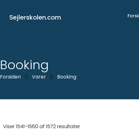
Gå
til
Fors
Sejlerskolen.com
indholdet
Booking
Forsiden
Varer
Booking
Viser 1541–1560 af 1572 resultater