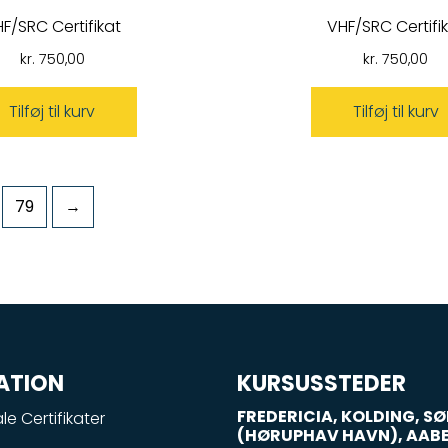
F/SRC Certifikat
VHF/SRC Certifi
kr.
750,00
kr.
750,00
Tilføj til kurv
Tilføj til kurv
79
→
ATION
KURSUSSTEDER
FREDERICIA, KOLDING, 
le Certifikater
(HØRUPHAV HAVN), AAB