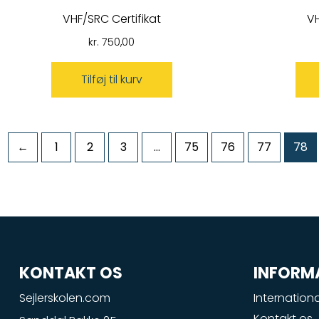
VHF/SRC Certifikat
VH
kr.
750,00
Tilføj til kurv
←
1
2
3
…
75
76
77
78
KONTAKT OS
INFORM
Sejlerskolen.com
Internationa
Kontakt os