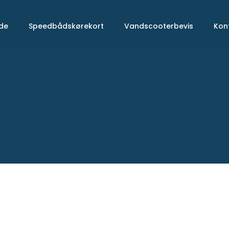
ide
Speedbådskørekort
Vandscooterbevis
Kon