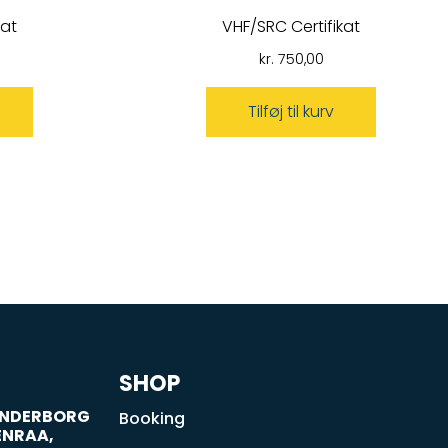
kat
VHF/SRC Certifikat
kr.
750,00
Tilføj til kurv
SHOP
SØNDERBORG
Booking
ENRAA,