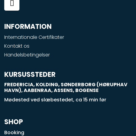
a
c
e
INFORMATION
b
o
Internationale Certifikater
o
Kontakt os
k
Handelsbetingelser
-
s
q
KURSUSSTEDER
u
FREDERICIA, KOLDING, SØNDERBORG (HØRUPHAV
a
HAVN), AABENRAA, ASSENS, BOGENSE
r
Mødested ved slæbestedet, ca 15 min før
e
SHOP
Booking