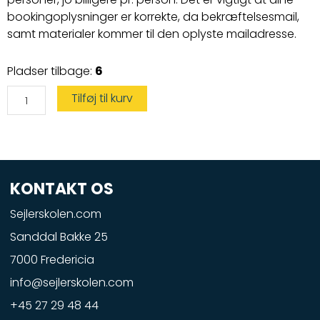
bookingoplysninger er korrekte, da bekræftelsesmail,
samt materialer kommer til den oplyste mailadresse.
Vandscooterprøve
Pladser tilbage:
6
på
leje
vandscooter
Tilføj til kurv
antal
KONTAKT OS
Sejlerskolen.com
Sanddal Bakke 25
7000 Fredericia
info@sejlerskolen.com
+45 27 29 48 44