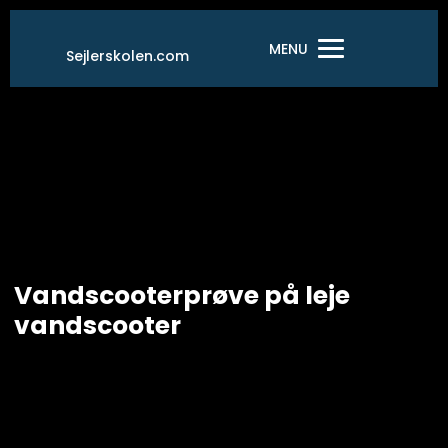
Gå
til
MENU
Sejlerskolen.com
indholdet
Vandscooterprøve på leje
vandscooter