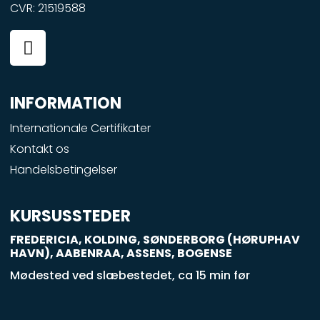
CVR: 21519588
F
a
c
e
INFORMATION
b
o
Internationale Certifikater
o
Kontakt os
k
Handelsbetingelser
-
s
q
KURSUSSTEDER
u
FREDERICIA, KOLDING, SØNDERBORG (HØRUPHAV
a
HAVN), AABENRAA, ASSENS, BOGENSE
r
Mødested ved slæbestedet, ca 15 min før
e