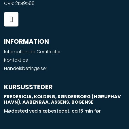
CVR: 21519588
F
a
c
e
INFORMATION
b
o
Internationale Certifikater
o
Kontakt os
k
Handelsbetingelser
-
s
q
KURSUSSTEDER
u
FREDERICIA, KOLDING, SØNDERBORG (HØRUPHAV
a
HAVN), AABENRAA, ASSENS, BOGENSE
r
Mødested ved slæbestedet, ca 15 min før
e