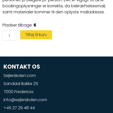
bookingoplysninger er korrekte, da bekræftelsesmail,
samt materialer kommer til den oplyste mailadresse.
Vandscooterprøve
Pladser tilbage:
6
på
leje
vandscooter
Tilføj til kurv
antal
KONTAKT OS
Sejlerskolen.com
Sanddal Bakke 25
7000 Fredericia
info@sejlerskolen.com
+45 27 29 48 44