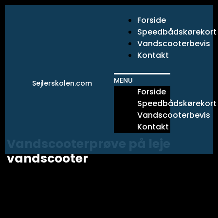
Gå
til
Forside
indholdet
Speedbådskørekort
Vandscooterbevis
Kontakt
MENU
Sejlerskolen.com
Forside
Speedbådskørekort
Vandscooterbevis
Kontakt
Vandscooterprøve på leje
vandscooter