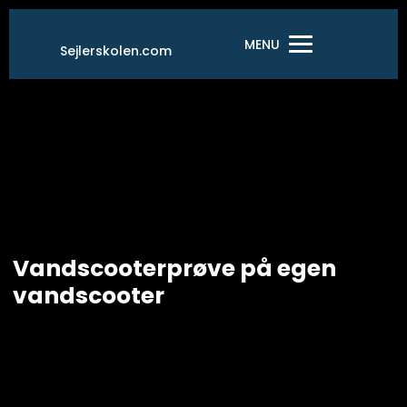
Gå
til
MENU
Sejlerskolen.com
indholdet
Vandscooterprøve på egen
vandscooter