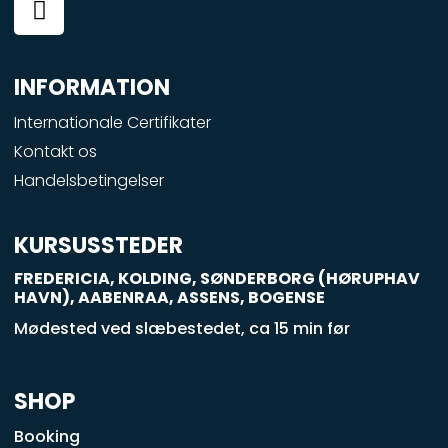
a
c
e
INFORMATION
b
o
Internationale Certifikater
o
Kontakt os
k
Handelsbetingelser
-
s
q
KURSUSSTEDER
u
FREDERICIA, KOLDING, SØNDERBORG (HØRUPHAV
a
HAVN), AABENRAA, ASSENS, BOGENSE
r
Mødested ved slæbestedet, ca 15 min før
e
SHOP
Booking