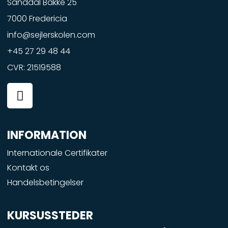
Sanddal Bakke 25
7000 Fredericia
info@sejlerskolen.com
+45 27 29 48 44
CVR: 21519588
F
a
c
e
INFORMATION
b
o
Internationale Certifikater
o
Kontakt os
k
Handelsbetingelser
-
s
q
KURSUSSTEDER