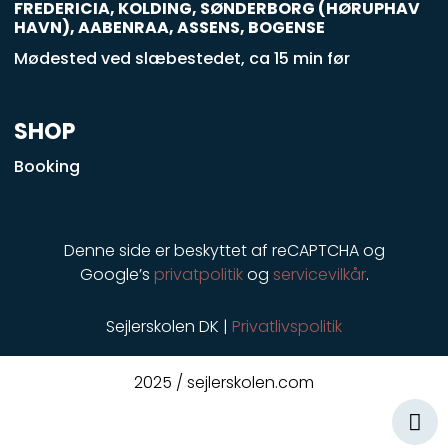
u
FREDERICIA, KOLDING, SØNDERBORG (HØRUPHAV
a
HAVN), AABENRAA, ASSENS, BOGENSE
r
Mødested ved slæbestedet, ca 15 min før
e
SHOP
Booking
Denne side er beskyttet af reCAPTCHA og
Google’s
privatpolitik
og
servicevilkår
.
Sejlerskolen DK |
Privatlivspolitik
2025 / sejlerskolen.com