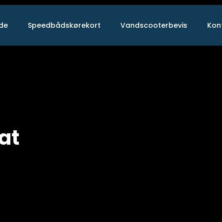
ide
Speedbådskørekort
Vandscooterbevis
Kon
at