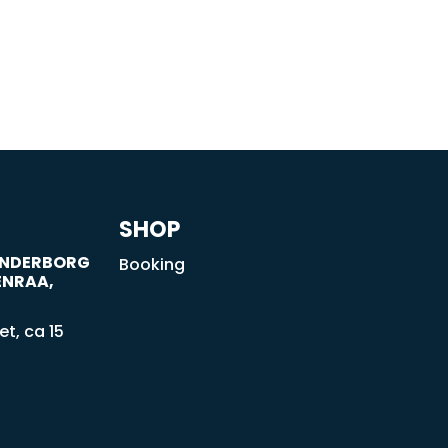
SHOP
SØNDERBORG
Booking
ENRAA,
t, ca 15