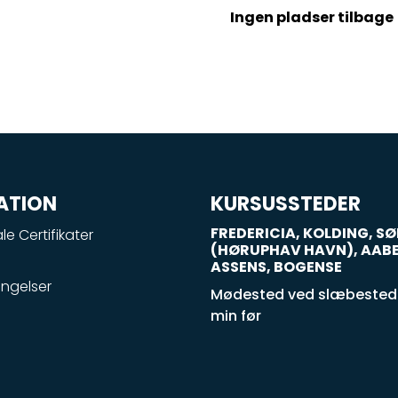
Ingen pladser tilbage
ATION
KURSUSSTEDER
FREDERICIA, KOLDING, 
le Certifikater
(HØRUPHAV HAVN), AAB
ASSENS, BOGENSE
ngelser
Mødested ved slæbestede
min før