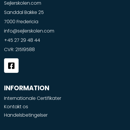
Sejlerskolen.com
Sanddal Bakke 25
7000 Fredericia
info@sejlerskolen.com
+45 27 29 48 44
CVR: 21519588
F
a
c
e
INFORMATION
b
o
Internationale Certifikater
o
Kontakt os
k
Handelsbetingelser
-
s