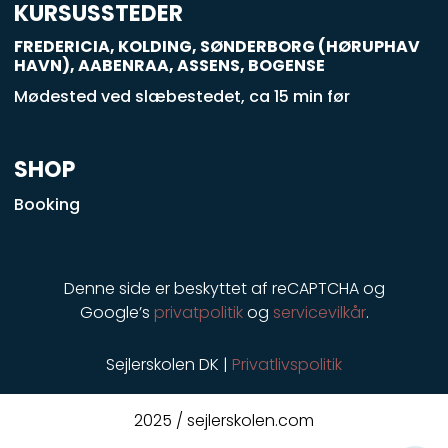
q
KURSUSSTEDER
u
FREDERICIA, KOLDING, SØNDERBORG (HØRUPHAV
a
HAVN), AABENRAA, ASSENS, BOGENSE
r
Mødested ved slæbestedet, ca 15 min før
e
SHOP
Booking
Denne side er beskyttet af reCAPTCHA og
Google’s
privatpolitik
og
servicevilkår
.
Sejlerskolen DK |
Privatlivspolitik
2025 / sejlerskolen.com