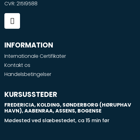
CVR: 21519588
F
a
c
e
INFORMATION
b
o
Internationale Certifikater
o
Kontakt os
k
Handelsbetingelser
-
s
q
KURSUSSTEDER
u
FREDERICIA, KOLDING, SØNDERBORG (HØRUPHAV
a
HAVN), AABENRAA, ASSENS, BOGENSE
r
Mødested ved slæbestedet, ca 15 min før
e