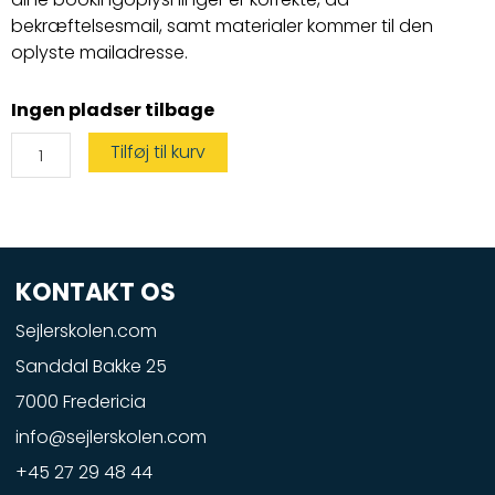
bekræftelsesmail, samt materialer kommer til den
oplyste mailadresse.
Vandscooterbevis
Ingen pladser tilbage
antal
Tilføj til kurv
KONTAKT OS
Sejlerskolen.com
Sanddal Bakke 25
7000 Fredericia
info@sejlerskolen.com
+45 27 29 48 44