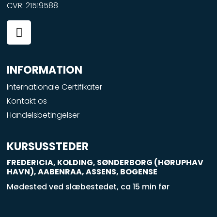
CVR: 21519588
F
a
c
e
INFORMATION
b
o
Internationale Certifikater
o
Kontakt os
k
Handelsbetingelser
-
s
q
KURSUSSTEDER
u
FREDERICIA, KOLDING, SØNDERBORG (HØRUPHAV
a
HAVN), AABENRAA, ASSENS, BOGENSE
r
Mødested ved slæbestedet, ca 15 min før
e