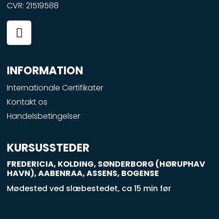
CVR: 21519588
F
a
c
e
INFORMATION
b
o
Internationale Certifikater
o
Kontakt os
k
Handelsbetingelser
-
s
q
KURSUSSTEDER
u
FREDERICIA, KOLDING, SØNDERBORG (HØRUPHAV
a
HAVN), AABENRAA, ASSENS, BOGENSE
r
Mødested ved slæbestedet, ca 15 min før
e