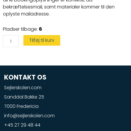
bekræftelsesmail, samt materialer kommer til den
oplyste mailadresse.
Vandscootercertifikat
Pladser tilbage:
6
antal
Tilføj til kurv
KONTAKT OS
Sejlerskolen.com
Sanddal Bakke 25
7000 Fredericia
info@sejlerskolen.com
+45 27 29 48 44