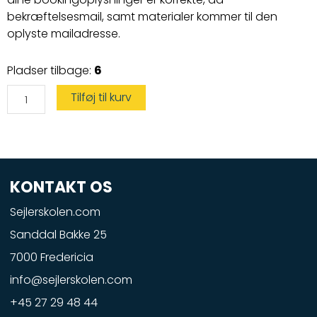
bekræftelsesmail, samt materialer kommer til den
oplyste mailadresse.
Vandscootercertifikat
Pladser tilbage:
6
antal
Tilføj til kurv
KONTAKT OS
Sejlerskolen.com
Sanddal Bakke 25
7000 Fredericia
info@sejlerskolen.com
+45 27 29 48 44