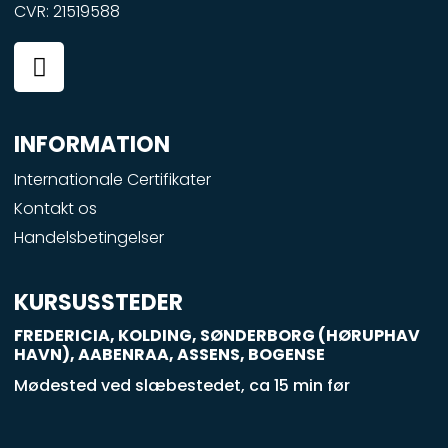
CVR: 21519588
F
a
c
e
INFORMATION
b
o
Internationale Certifikater
o
Kontakt os
k
Handelsbetingelser
-
s
q
KURSUSSTEDER
u
FREDERICIA, KOLDING, SØNDERBORG (HØRUPHAV
a
HAVN), AABENRAA, ASSENS, BOGENSE
r
Mødested ved slæbestedet, ca 15 min før
e