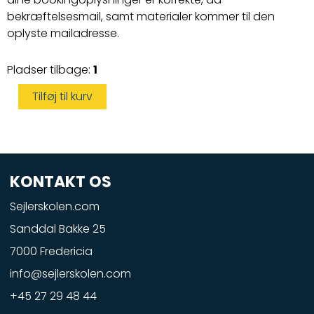
bekræftelsesmail, samt materialer kommer til den
oplyste mailadresse.
Vandscootercertifikat
Pladser tilbage:
1
antal
Tilføj til kurv
KONTAKT OS
Sejlerskolen.com
Sanddal Bakke 25
7000 Fredericia
info@sejlerskolen.com
+45 27 29 48 44