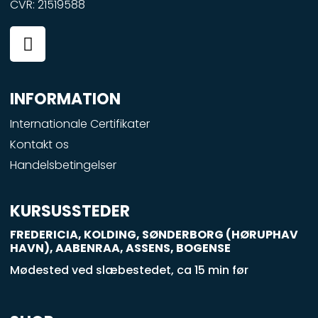
CVR: 21519588
F
a
c
e
INFORMATION
b
o
Internationale Certifikater
o
Kontakt os
k
Handelsbetingelser
-
s
q
KURSUSSTEDER
u
FREDERICIA, KOLDING, SØNDERBORG (HØRUPHAV
a
HAVN), AABENRAA, ASSENS, BOGENSE
r
Mødested ved slæbestedet, ca 15 min før
e