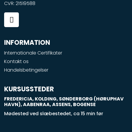
CVR: 21519588
F
a
c
e
INFORMATION
b
o
Internationale Certifikater
o
Kontakt os
k
Handelsbetingelser
-
s
q
KURSUSSTEDER
u
FREDERICIA, KOLDING, SØNDERBORG (HØRUPHAV
a
HAVN), AABENRAA, ASSENS, BOGENSE
r
Mødested ved slæbestedet, ca 15 min før
e