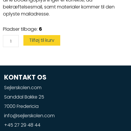
bekræftelsesmail, samt materialer kommer til den
oplyste mailadresse.
Vandscootercertifikat
Pladser tilbage:
6
antal
Tilføj til kurv
KONTAKT OS
Sejlerskolen.com
Sanddal Bakke 25
7000 Fredericia
info@sejlerskolen.com
+45 27 29 48 44