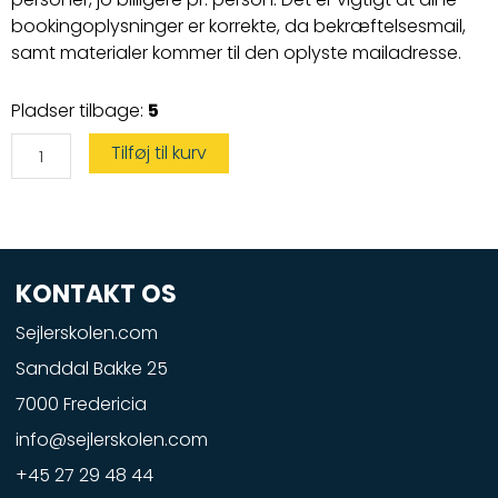
bookingoplysninger er korrekte, da bekræftelsesmail,
samt materialer kommer til den oplyste mailadresse.
Vandscootercertifikat
Pladser tilbage:
5
kun
den
praktiske
Tilføj til kurv
prøve
antal
KONTAKT OS
Sejlerskolen.com
Sanddal Bakke 25
7000 Fredericia
info@sejlerskolen.com
+45 27 29 48 44