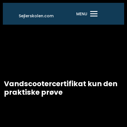
Gå
til
MENU
Sejlerskolen.com
indholdet
Vandscootercertifikat kun den
praktiske prøve