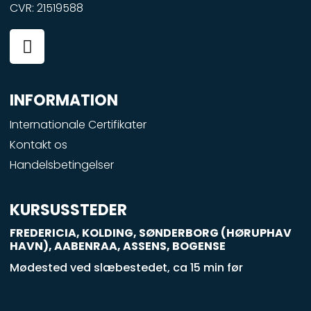
CVR: 21519588
F
a
c
e
INFORMATION
b
o
Internationale Certifikater
o
Kontakt os
k
Handelsbetingelser
-
s
q
KURSUSSTEDER
u
FREDERICIA, KOLDING, SØNDERBORG (HØRUPHAV
a
HAVN), AABENRAA, ASSENS, BOGENSE
r
Mødested ved slæbestedet, ca 15 min før
e