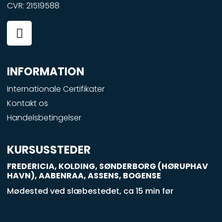
CVR: 21519588
F
a
c
e
INFORMATION
b
o
Internationale Certifikater
o
Kontakt os
k
Handelsbetingelser
-
s
q
KURSUSSTEDER
u
FREDERICIA, KOLDING, SØNDERBORG (HØRUPHAV
a
HAVN), AABENRAA, ASSENS, BOGENSE
r
Mødested ved slæbestedet, ca 15 min før
e