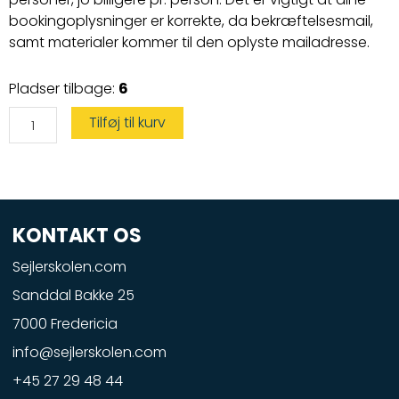
bookingoplysninger er korrekte, da bekræftelsesmail,
samt materialer kommer til den oplyste mailadresse.
Vandscootercertifikat
Pladser tilbage:
6
kun
den
praktiske
Tilføj til kurv
prøve
antal
KONTAKT OS
Sejlerskolen.com
Sanddal Bakke 25
7000 Fredericia
info@sejlerskolen.com
+45 27 29 48 44