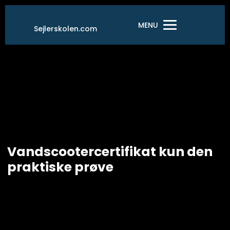
Gå
til
MENU
Sejlerskolen.com
indholdet
Vandscootercertifikat kun den
praktiske prøve