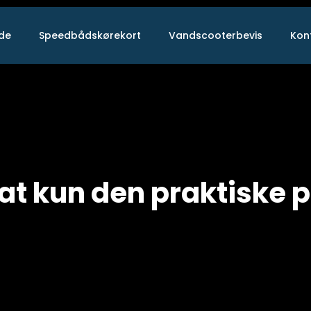
ide
Speedbådskørekort
Vandscooterbevis
Kon
at kun den praktiske 