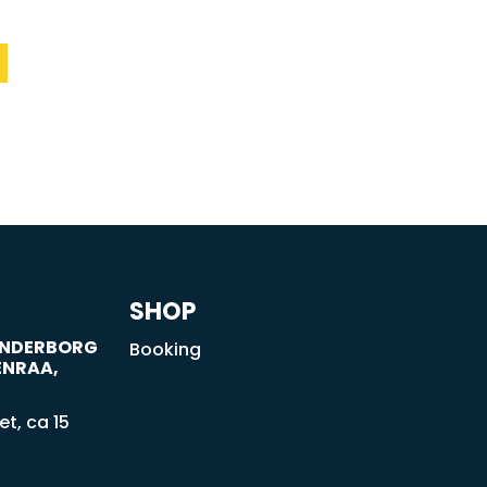
SHOP
SØNDERBORG
Booking
ENRAA,
t, ca 15