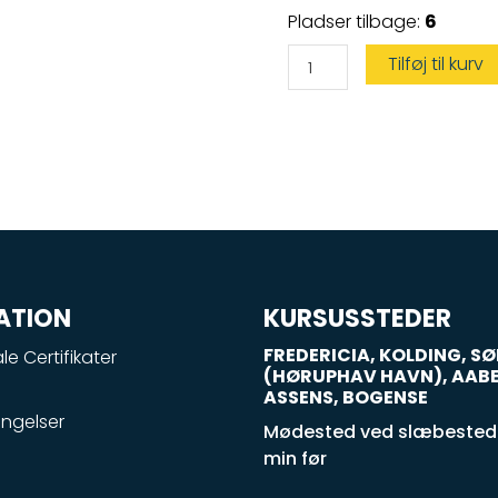
Vandscootercertifikat
Pladser tilbage:
6
kun
den
praktiske
Tilføj til kurv
prøve
antal
ATION
KURSUSSTEDER
FREDERICIA, KOLDING, 
le Certifikater
(HØRUPHAV HAVN), AAB
ASSENS, BOGENSE
ngelser
Mødested ved slæbestede
min før