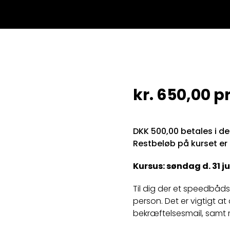
kr.
650,00
pr
DKK 500,00 betales i d
Restbeløb på kurset er
Kursus: søndag d. 31 jul
Til dig der et speedbådskø
person. Det er vigtigt a
bekræftelsesmail, samt 