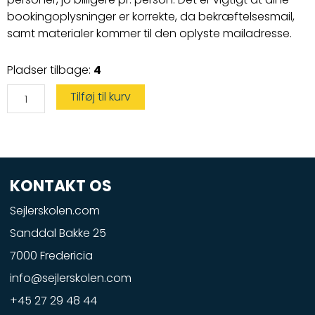
bookingoplysninger er korrekte, da bekræftelsesmail,
samt materialer kommer til den oplyste mailadresse.
Vandscootercertifikat
Pladser tilbage:
4
kun
den
praktiske
Tilføj til kurv
prøve
antal
KONTAKT OS
Sejlerskolen.com
Sanddal Bakke 25
7000 Fredericia
info@sejlerskolen.com
+45 27 29 48 44