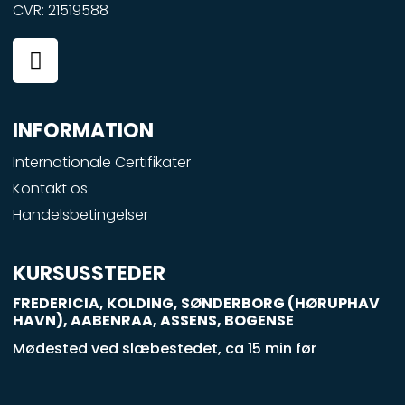
CVR: 21519588
F
a
c
e
INFORMATION
b
o
Internationale Certifikater
o
Kontakt os
k
Handelsbetingelser
-
s
q
KURSUSSTEDER
u
FREDERICIA, KOLDING, SØNDERBORG (HØRUPHAV
a
HAVN), AABENRAA, ASSENS, BOGENSE
r
Mødested ved slæbestedet, ca 15 min før
e