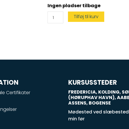
Vandscootercertifikat
Ingen pladser tilbage
kun
den
praktiske
Tilføj til kurv
prøve
antal
ATION
KURSUSSTEDER
FREDERICIA, KOLDING, 
le Certifikater
(HØRUPHAV HAVN), AAB
ASSENS, BOGENSE
ngelser
Mødested ved slæbestede
min før