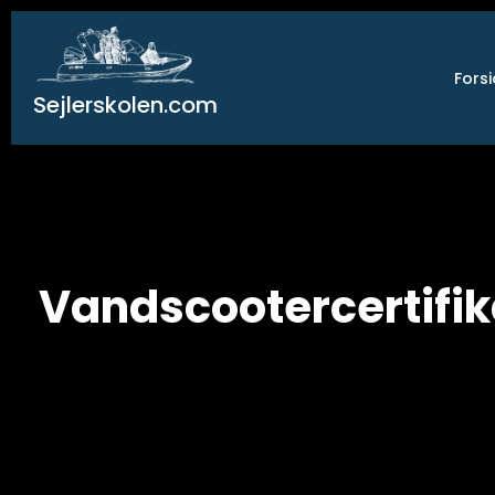
Gå
til
indholdet
Fors
Sejlerskolen.com
Vandscootercertifik