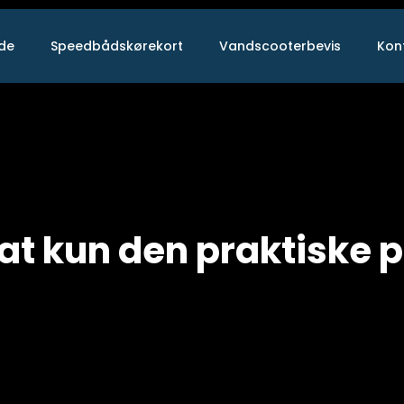
ide
Speedbådskørekort
Vandscooterbevis
Kon
at kun den praktiske 