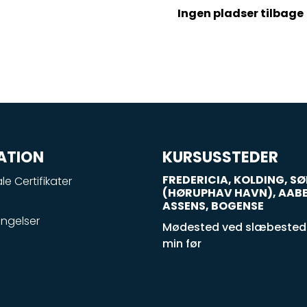
Ingen pladser tilbage
ATION
KURSUSSTEDER
FREDERICIA, KOLDING, 
le Certifikater
(HØRUPHAV HAVN), AAB
ASSENS, BOGENSE
ngelser
Mødested ved slæbestede
min før