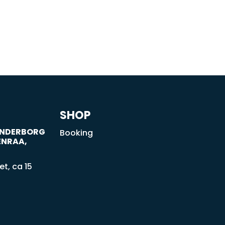
SHOP
SØNDERBORG
Booking
ENRAA,
t, ca 15