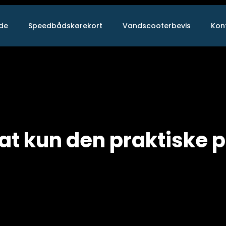
ide
Speedbådskørekort
Vandscooterbevis
Kon
at kun den praktiske 