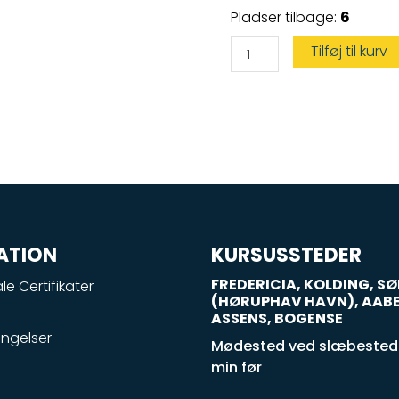
Vandscootercertifikat
Pladser tilbage:
6
kun
den
praktiske
Tilføj til kurv
prøve
antal
ATION
KURSUSSTEDER
FREDERICIA, KOLDING, 
le Certifikater
(HØRUPHAV HAVN), AAB
ASSENS, BOGENSE
ngelser
Mødested ved slæbestede
min før