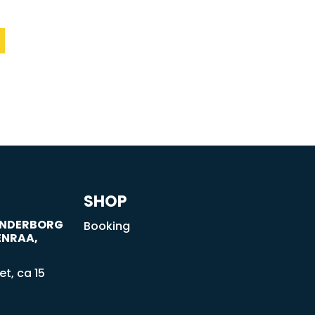
SHOP
SØNDERBORG
Booking
ENRAA,
t, ca 15