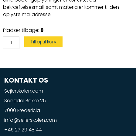
bekræftelsesmail, samt materialer kommer til den
oplyste mailadresse.
Vandscootercertifikat
Pladser tilbage:
8
antal
Tilføj til kurv
KONTAKT OS
Sejlerskolen.com
Sanddal Bakke 25
7000 Fredericia
info@sejlerskolen.com
+45 27 29 48 44