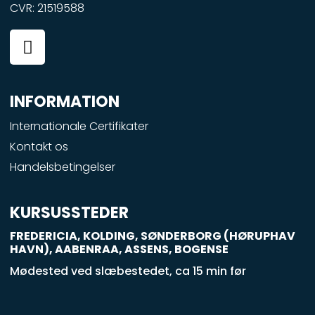
CVR: 21519588
F
a
c
e
INFORMATION
b
o
Internationale Certifikater
o
Kontakt os
k
Handelsbetingelser
-
s
q
KURSUSSTEDER
u
FREDERICIA, KOLDING, SØNDERBORG (HØRUPHAV
a
HAVN), AABENRAA, ASSENS, BOGENSE
r
Mødested ved slæbestedet, ca 15 min før
e