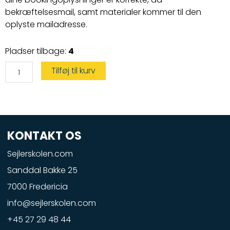
bekræftelsesmail, samt materialer kommer til den
oplyste mailadresse.
Vandscootercertifikat
Pladser tilbage:
4
antal
Tilføj til kurv
KONTAKT OS
Sejlerskolen.com
Sanddal Bakke 25
7000 Fredericia
info@sejlerskolen.com
+45 27 29 48 44