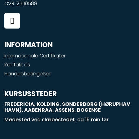
CVR: 21519588
F
a
c
e
INFORMATION
b
o
Internationale Certifikater
o
Kontakt os
k
Handelsbetingelser
-
s
q
KURSUSSTEDER
u
FREDERICIA, KOLDING, SØNDERBORG (HØRUPHAV
a
HAVN), AABENRAA, ASSENS, BOGENSE
r
Mødested ved slæbestedet, ca 15 min før
e