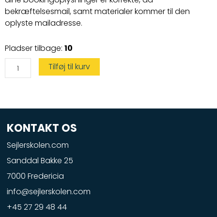
bekræftelsesmail, samt materialer kommer til den
oplyste mailadresse.
Vandscootercertifikat
Pladser tilbage:
10
antal
Tilføj til kurv
KONTAKT OS
Sejlerskolen.com
Sanddal Bakke 25
7000 Fredericia
info@sejlerskolen.com
+45 27 29 48 44