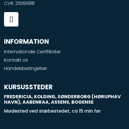
CVR: 21519588
F
a
c
e
INFORMATION
b
o
Internationale Certifikater
o
Kontakt os
k
Handelsbetingelser
-
s
q
KURSUSSTEDER
u
FREDERICIA, KOLDING, SØNDERBORG (HØRUPHAV
a
HAVN), AABENRAA, ASSENS, BOGENSE
r
Mødested ved slæbestedet, ca 15 min før
e