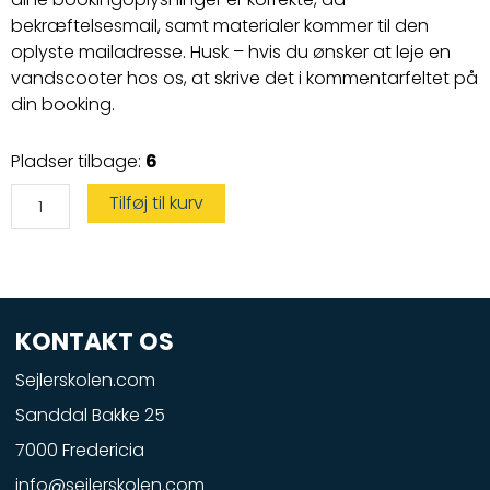
bekræftelsesmail, samt materialer kommer til den
oplyste mailadresse. Husk – hvis du ønsker at leje en
vandscooter hos os, at skrive det i kommentarfeltet på
din booking.
Vandscooterbevis
Pladser tilbage:
6
antal
Tilføj til kurv
KONTAKT OS
Sejlerskolen.com
Sanddal Bakke 25
7000 Fredericia
info@sejlerskolen.com