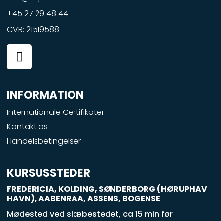
+45 27 29 48 44
CVR: 21519588
F
a
c
e
INFORMATION
b
o
Internationale Certifikater
o
Kontakt os
k
Handelsbetingelser
-
s
q
KURSUSSTEDER
u
FREDERICIA, KOLDING, SØNDERBORG (HØRUPHAV
a
HAVN), AABENRAA, ASSENS, BOGENSE
r
Mødested ved slæbestedet, ca 15 min før