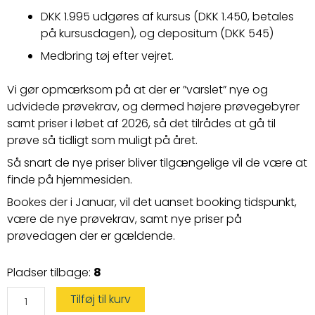
DKK 1.995 udgøres af kursus (DKK 1.450,
betales
på kursusdagen)
, og depositum (DKK 545)
Medbring tøj efter vejret.
Vi gør opmærksom på at der er ”varslet” nye og
udvidede prøvekrav, og dermed højere prøvegebyrer
samt priser i løbet af 2026, så det tilrådes at gå til
prøve så tidligt som muligt på året.
Så snart de nye priser bliver tilgængelige vil de være at
finde på hjemmesiden.
Bookes der i Januar, vil det uanset booking tidspunkt,
være de nye prøvekrav, samt nye priser på
prøvedagen der er gældende.
Speedbådskørekort
Pladser tilbage:
8
antal
Tilføj til kurv