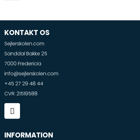
KONTAKT OS
Sejlerskolen.com
Sanddal Bakke 25
7000 Fredericia
info@sejlerskolen.com
+45 27 29 48 44
CVR: 21519588
F
a
c
e
INFORMATION
b