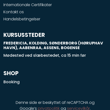
o
Internationale Certifikater
o
Kontakt os
k
Handelsbetingelser
-
s
q
KURSUSSTEDER
u
FREDERICIA, KOLDING, SØNDERBORG (HØRUPHAV
a
HAVN), AABENRAA, ASSENS, BOGENSE
r
Mødested ved slæbestedet, ca 15 min før
e
SHOP
Booking
Denne side er beskyttet af reCAPTCHA og
Google’s
privatpolitik
og
servicevilkår
.