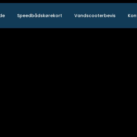
ide
Speedbådskørekort
Vandscooterbevis
Kon