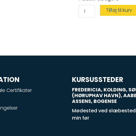
antal
Tilføj til kurv
ATION
KURSUSSTEDER
FREDERICIA, KOLDING, 
le Certifikater
(HØRUPHAV HAVN), AAB
ASSENS, BOGENSE
ngelser
Mødested ved slæbestede
min før