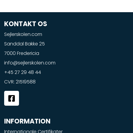
KONTAKT OS
Sejlerskolen.com
Sanddal Bakke 25
7000 Fredericia
info@sejlerskolen.com
+45 27 29 48 44
CVR: 21519588
F
a
c
e
INFORMATION
b
o
Internationale Certifikater