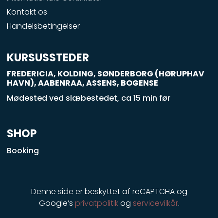
o
Kontakt os
k
Handelsbetingelser
-
s
q
KURSUSSTEDER
u
FREDERICIA, KOLDING, SØNDERBORG (HØRUPHAV
a
HAVN), AABENRAA, ASSENS, BOGENSE
r
Mødested ved slæbestedet, ca 15 min før
e
SHOP
Booking
Denne side er beskyttet af reCAPTCHA og
Google’s
privatpolitik
og
servicevilkår
.