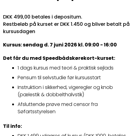
DKK 499,00 betales i depositum.
Restbeløb på kurset er DKK 1.450 og bliver betalt på
kursusdagen
Kursus: søndag d. 7 juni 2026 kl. 09:00 - 16:00
Det får du med Speedbådskørekort-kurset:
1 dags kursus med teori & praktisk sejlads
Pensum til selvstudie før kursusstart
Instruktion i sikkerhed, vigeregler og knob
(pælestik & dobbelthalvstik)
Afsluttende prøve med censor fra
Søfartsstyrelsen
Til info:
DKK 1.499 udgøres af kursus (DKK 1000,
betales