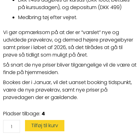
på kursusdagen)
, og depositum (DKK 499)
Medbring tøj efter vejret.
Vi gør opmærksom på at der er ”varslet” nye og
udvidede prøvekrav, og dermed højere prøvegebyrer
samt priser i løbet af 2026, så det tilrådes at gå til
prøve så tidligt som muligt på året.
Så snart de nye priser bliver tilgængelige vil de være at
finde på hjemmesiden.
Bookes der i Januar, vil det uanset booking tidspunkt,
være de nye prøvekrav, samt nye priser på
prøvedagen der er gældende.
Speedbådskørekort
Pladser tilbage:
4
antal
Tilføj til kurv