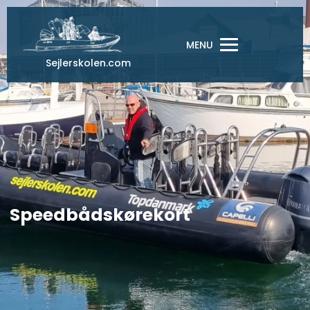
Gå
til
indholdet
MENU
Sejlerskolen.com
Speedbådskørekort