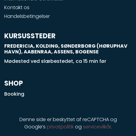
o
Kontakt os
k
Handelsbetingelser
-
s
q
KURSUSSTEDER
u
FREDERICIA, KOLDING, SØNDERBORG (HØRUPHAV
a
HAVN), AABENRAA, ASSENS, BOGENSE
r
Mødested ved slæbestedet, ca 15 min før
e
SHOP
Booking
Denne side er beskyttet af reCAPTCHA og
Google’s
privatpolitik
og
servicevilkår
.