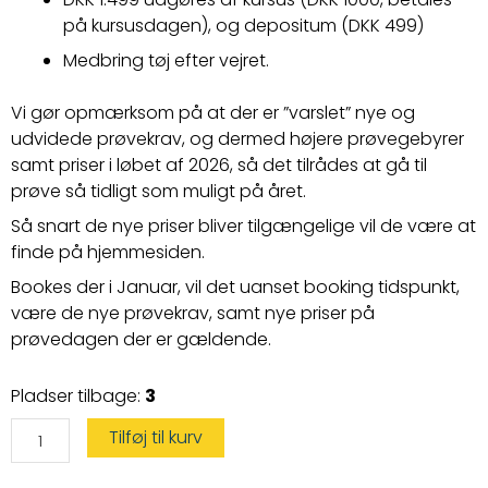
på kursusdagen)
, og depositum (DKK 499)
Medbring tøj efter vejret.
Vi gør opmærksom på at der er ”varslet” nye og
udvidede prøvekrav, og dermed højere prøvegebyrer
samt priser i løbet af 2026, så det tilrådes at gå til
prøve så tidligt som muligt på året.
Så snart de nye priser bliver tilgængelige vil de være at
finde på hjemmesiden.
Bookes der i Januar, vil det uanset booking tidspunkt,
være de nye prøvekrav, samt nye priser på
prøvedagen der er gældende.
Speedbådskørekort
Pladser tilbage:
3
antal
Tilføj til kurv