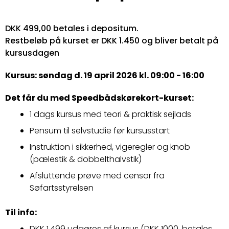
DKK 499,00 betales i depositum.
Restbeløb på kurset er DKK 1.450 og bliver betalt på
kursusdagen
Kursus: søndag d. 19 april 2026 kl. 09:00 - 16:00
Det får du med Speedbådskørekort-kurset:
1 dags kursus med teori & praktisk sejlads
Pensum til selvstudie før kursusstart
Instruktion i sikkerhed, vigeregler og knob
(pælestik & dobbelthalvstik)
Afsluttende prøve med censor fra
Søfartsstyrelsen
Til info:
DKK 1.499 udgøres af kursus (DKK 1000,
betales