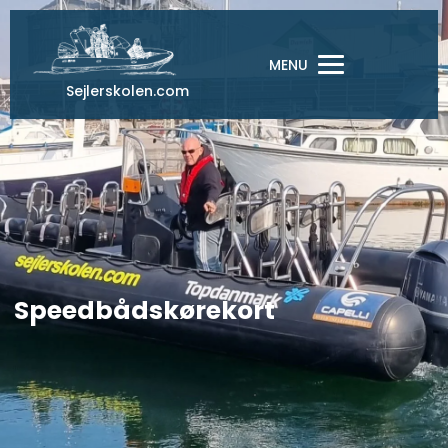
Gå
til
indholdet
MENU
Sejlerskolen.com
Speedbådskørekort