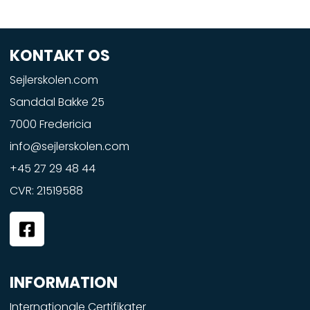
KONTAKT OS
Sejlerskolen.com
Sanddal Bakke 25
7000 Fredericia
info@sejlerskolen.com
+45 27 29 48 44
CVR: 21519588
F
a
c
e
INFORMATION
b
o
Internationale Certifikater