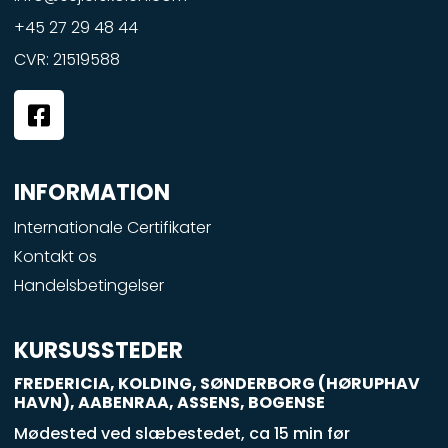
+45 27 29 48 44
CVR: 21519588
F
a
c
e
INFORMATION
b
o
Internationale Certifikater
o
Kontakt os
k
Handelsbetingelser
-
s
q
KURSUSSTEDER
u
FREDERICIA, KOLDING, SØNDERBORG (HØRUPHAV
a
HAVN), AABENRAA, ASSENS, BOGENSE
r
Mødested ved slæbestedet, ca 15 min før