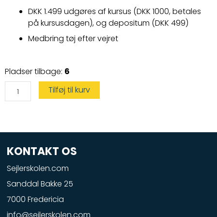
DKK 1.499 udgøres af kursus (DKK 1000,
betales
på kursusdagen)
, og depositum (DKK 499)
Medbring tøj efter vejret
Speedbådskørekort
Pladser tilbage:
6
antal
Tilføj til kurv
KONTAKT OS
Sejlerskolen.com
Sanddal Bakke 25
7000 Fredericia
info@sejlerskolen.com