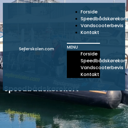
Gå
til
Forside
indholdet
Speedbådskørekort
Vandscooterbevis
Kontakt
MENU
Sejlerskolen.com
Forside
Speedbådskørekort
Vandscooterbevis
Kontakt
Speedbådskørekort