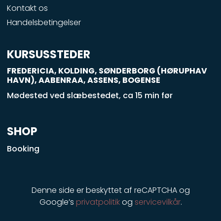
o
Kontakt os
k
Handelsbetingelser
-
s
q
KURSUSSTEDER
u
FREDERICIA, KOLDING, SØNDERBORG (HØRUPHAV
a
HAVN), AABENRAA, ASSENS, BOGENSE
r
Mødested ved slæbestedet, ca 15 min før
e
SHOP
Booking
Denne side er beskyttet af reCAPTCHA og
Google’s
privatpolitik
og
servicevilkår
.