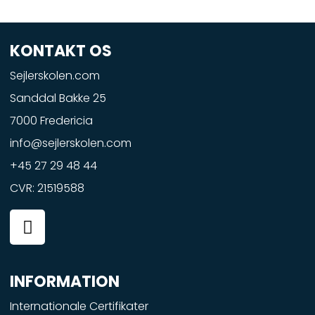
KONTAKT OS
Sejlerskolen.com
Sanddal Bakke 25
7000 Fredericia
info@sejlerskolen.com
+45 27 29 48 44
CVR: 21519588
F
a
c
e
INFORMATION
b
o
Internationale Certifikater