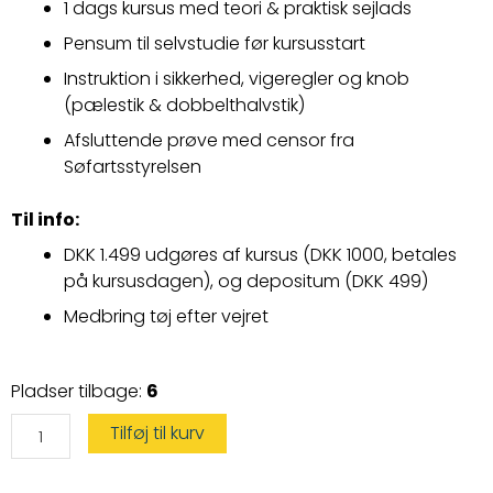
1 dags kursus med teori & praktisk sejlads
Pensum til selvstudie før kursusstart
Instruktion i sikkerhed, vigeregler og knob
(pælestik & dobbelthalvstik)
Afsluttende prøve med censor fra
Søfartsstyrelsen
Til info:
DKK 1.499 udgøres af kursus (DKK 1000,
betales
på kursusdagen)
, og depositum (DKK 499)
Medbring tøj efter vejret
Speedbådskørekort
Pladser tilbage:
6
antal
Tilføj til kurv