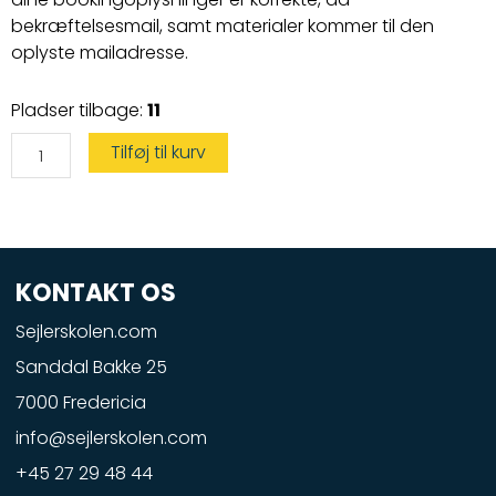
bekræftelsesmail, samt materialer kommer til den
oplyste mailadresse.
Speedbådskørekort
Pladser tilbage:
11
antal
Tilføj til kurv
KONTAKT OS
Sejlerskolen.com
Sanddal Bakke 25
7000 Fredericia
info@sejlerskolen.com
+45 27 29 48 44