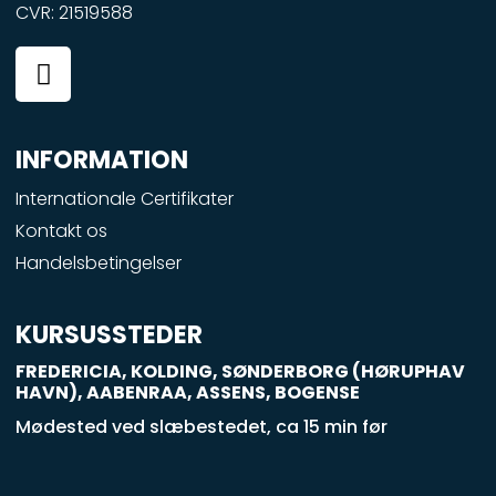
CVR: 21519588
F
a
c
e
INFORMATION
b
o
Internationale Certifikater
o
Kontakt os
k
Handelsbetingelser
-
s
q
KURSUSSTEDER
u
FREDERICIA, KOLDING, SØNDERBORG (HØRUPHAV
a
HAVN), AABENRAA, ASSENS, BOGENSE
r
Mødested ved slæbestedet, ca 15 min før
e