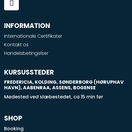
a
c
e
INFORMATION
b
o
Internationale Certifikater
o
Kontakt os
k
Handelsbetingelser
-
s
q
KURSUSSTEDER
u
FREDERICIA, KOLDING, SØNDERBORG (HØRUPHAV
a
HAVN), AABENRAA, ASSENS, BOGENSE
r
Mødested ved slæbestedet, ca 15 min før
e
SHOP
Booking