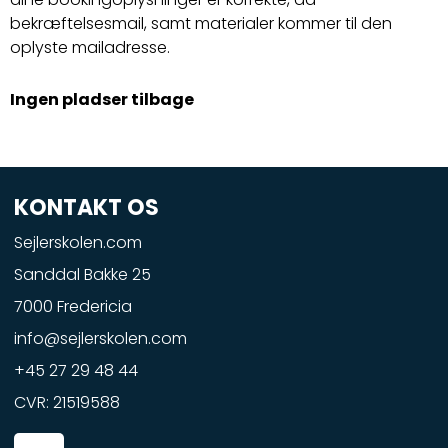
bekræftelsesmail, samt materialer kommer til den
oplyste mailadresse.
Ingen pladser tilbage
KONTAKT OS
Sejlerskolen.com
Sanddal Bakke 25
7000 Fredericia
info@sejlerskolen.com
+45 27 29 48 44
CVR: 21519588
F