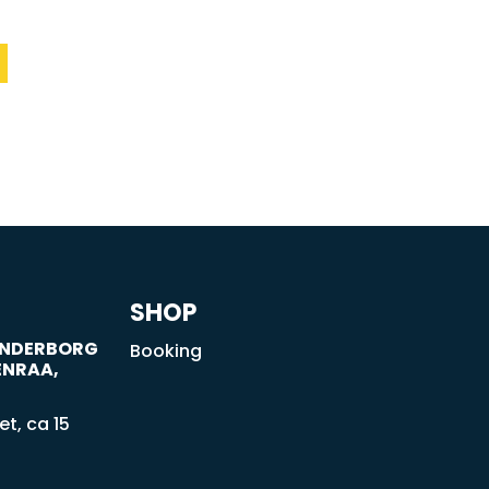
SHOP
SØNDERBORG
Booking
ENRAA,
t, ca 15