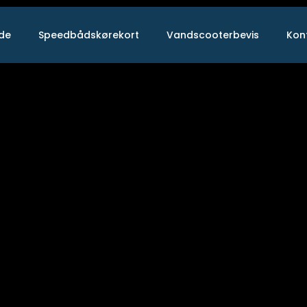
ide
Speedbådskørekort
Vandscooterbevis
Kon