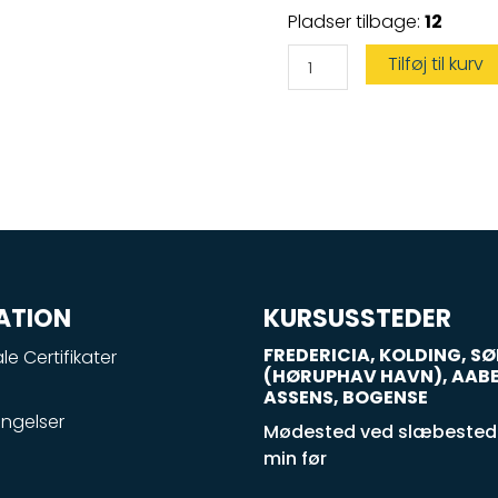
Speedbådskørekort
Pladser tilbage:
12
antal
Tilføj til kurv
ATION
KURSUSSTEDER
FREDERICIA, KOLDING, 
le Certifikater
(HØRUPHAV HAVN), AAB
ASSENS, BOGENSE
ngelser
Mødested ved slæbestede
min før