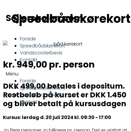
Gå
til
Speedbådskørekort
Sejlerskolen.com
indholdet
Forside
Speedbådskørekort
Vandscooterbevis
Kontakt
kr.
949,00
pr. person
Menu
Forside
DKK 499,00 betales i depositum.
Speedbådskørekort
Restbeløb på kurset er DKK 1.450
Vandscooterbevis
og bliver betalt på kursusdagen
Kontakt
Kursus: lørdag d. 20 juli 2024 kl. 09:30 - 17:00
Jo flere personer, jo billigere pr. person. Det er vigtigt at