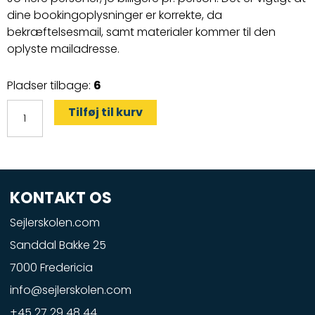
dine bookingoplysninger er korrekte, da
bekræftelsesmail, samt materialer kommer til den
oplyste mailadresse.
Speedbådskørekort
Pladser tilbage:
6
antal
Tilføj til kurv
KONTAKT OS
Sejlerskolen.com
Sanddal Bakke 25
7000 Fredericia
info@sejlerskolen.com
+45 27 29 48 44