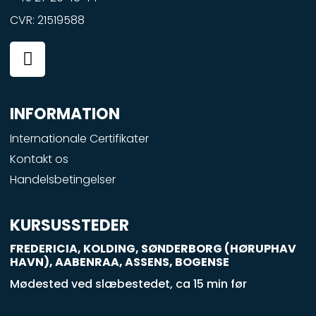
CVR: 21519588
F
a
c
e
INFORMATION
b
o
Internationale Certifikater
o
Kontakt os
k
Handelsbetingelser
-
s
q
KURSUSSTEDER
u
FREDERICIA, KOLDING, SØNDERBORG (HØRUPHAV
a
HAVN), AABENRAA, ASSENS, BOGENSE
r
Mødested ved slæbestedet, ca 15 min før
e