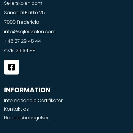
Sejlerskolen.com
Sanddal Bakke 25
7000 Fredericia
info@sejlerskolen.com
+45 27 29 48 44
CVR: 21519588
F
a
c
e
INFORMATION
b
o
Internationale Certifikater
o
Kontakt os
k
Handelsbetingelser
-
s