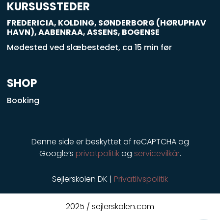
q
KURSUSSTEDER
u
FREDERICIA, KOLDING, SØNDERBORG (HØRUPHAV
a
HAVN), AABENRAA, ASSENS, BOGENSE
r
Mødested ved slæbestedet, ca 15 min før
e
SHOP
Booking
Denne side er beskyttet af reCAPTCHA og
Google’s
privatpolitik
og
servicevilkår
.
Sejlerskolen DK |
Privatlivspolitik
2025 / sejlerskolen.com