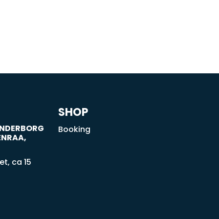
SHOP
SØNDERBORG
Booking
ENRAA,
t, ca 15