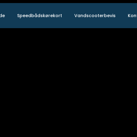
ide
Speedbådskørekort
Vandscooterbevis
Kon