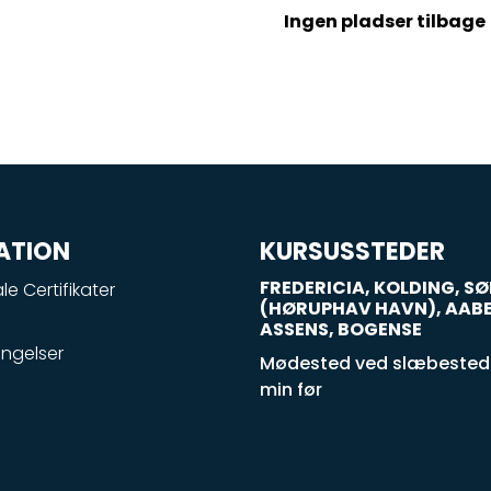
Ingen pladser tilbage
ATION
KURSUSSTEDER
FREDERICIA, KOLDING, 
le Certifikater
(HØRUPHAV HAVN), AAB
ASSENS, BOGENSE
ngelser
Mødested ved slæbestede
min før