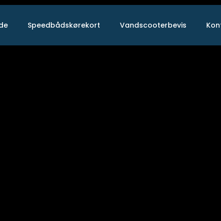
ide
Speedbådskørekort
Vandscooterbevis
Kon