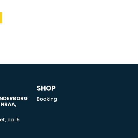
SHOP
SØNDERBORG
Booking
ENRAA,
t, ca 15