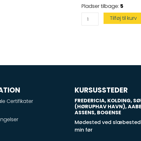
Speedbådskørekort
Pladser tilbage:
5
antal
Tilføj til kurv
ATION
KURSUSSTEDER
FREDERICIA, KOLDING, 
le Certifikater
(HØRUPHAV HAVN), AAB
ASSENS, BOGENSE
ngelser
Mødested ved slæbestede
min før