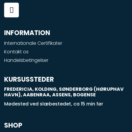
F
a
c
e
INFORMATION
b
o
Internationale Certifikater
o
Kontakt os
k
Handelsbetingelser
-
s
q
KURSUSSTEDER
u
FREDERICIA, KOLDING, SØNDERBORG (HØRUPHAV
a
HAVN), AABENRAA, ASSENS, BOGENSE
r
Mødested ved slæbestedet, ca 15 min før
e
SHOP