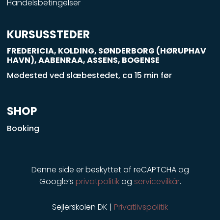
Handelsbetingelser
-
s
q
KURSUSSTEDER
u
FREDERICIA, KOLDING, SØNDERBORG (HØRUPHAV
a
HAVN), AABENRAA, ASSENS, BOGENSE
r
Mødested ved slæbestedet, ca 15 min før
e
SHOP
Booking
Denne side er beskyttet af reCAPTCHA og
Google’s
privatpolitik
og
servicevilkår
.
Sejlerskolen DK |
Privatlivspolitik