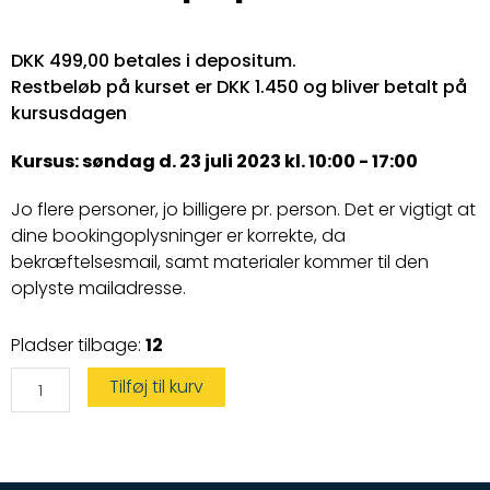
DKK 499,00 betales i depositum.
Restbeløb på kurset er DKK 1.450 og bliver betalt på
kursusdagen
Kursus: søndag d. 23 juli 2023 kl. 10:00 - 17:00
Jo flere personer, jo billigere pr. person. Det er vigtigt at
dine bookingoplysninger er korrekte, da
bekræftelsesmail, samt materialer kommer til den
oplyste mailadresse.
Speedbådskørekort
Pladser tilbage:
12
antal
Tilføj til kurv