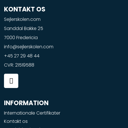
KONTAKT OS
Sejlerskolen.com
Sanddal Bakke 25
7000 Fredericia
info@sejlerskolen.com
+45 27 29 48 44
CVR: 21519588
F
a
c
e
INFORMATION
b
o
Internationale Certifikater
o
Kontakt os
k