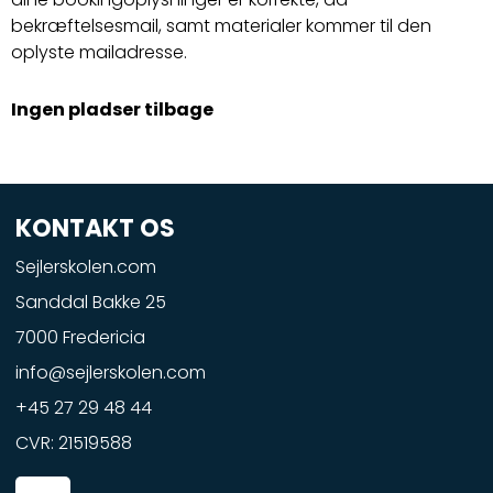
bekræftelsesmail, samt materialer kommer til den
oplyste mailadresse.
Ingen pladser tilbage
KONTAKT OS
Sejlerskolen.com
Sanddal Bakke 25
7000 Fredericia
info@sejlerskolen.com
+45 27 29 48 44
CVR: 21519588
F