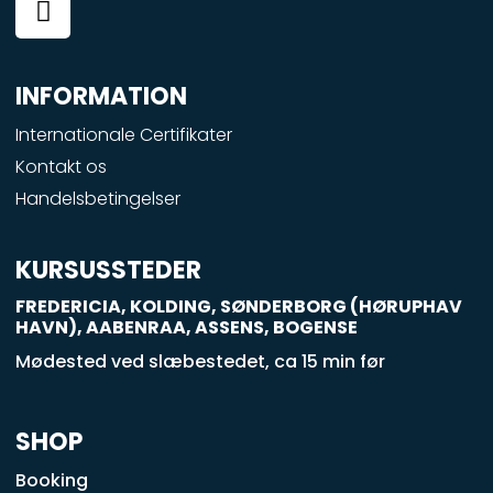
a
c
e
INFORMATION
b
o
Internationale Certifikater
o
Kontakt os
k
Handelsbetingelser
-
s
q
KURSUSSTEDER
u
FREDERICIA, KOLDING, SØNDERBORG (HØRUPHAV
a
HAVN), AABENRAA, ASSENS, BOGENSE
r
Mødested ved slæbestedet, ca 15 min før
e
SHOP
Booking