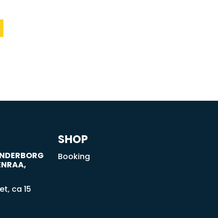
SHOP
SØNDERBORG
Booking
ENRAA,
t, ca 15