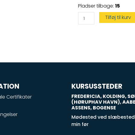
Speedbådskørekort
Pladser tilbage:
15
antal
Tilføj til kurv
ATION
KURSUSSTEDER
FREDERICIA, KOLDING, 
le Certifikater
(HØRUPHAV HAVN), AAB
ASSENS, BOGENSE
ngelser
Mødested ved slæbestede
min før