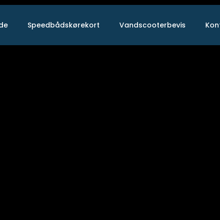
ide
Speedbådskørekort
Vandscooterbevis
Kon