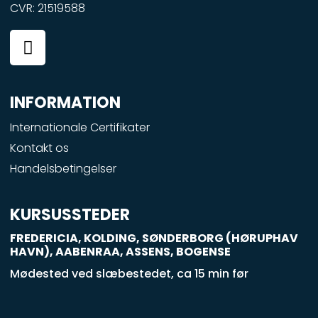
CVR: 21519588
F
a
c
e
INFORMATION
b
o
Internationale Certifikater
o
Kontakt os
k
Handelsbetingelser
-
s
q
KURSUSSTEDER
u
FREDERICIA, KOLDING, SØNDERBORG (HØRUPHAV
a
HAVN), AABENRAA, ASSENS, BOGENSE
r
Mødested ved slæbestedet, ca 15 min før
e