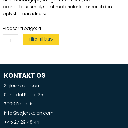
bekræftelsesmail, samt materialer kommer til den
oplyste mailadresse.
Speedbådskørekort
Pladser tilbage:
4
antal
Tilføj til kurv
KONTAKT OS
Sejlerskolen.com
Sanddal Bakke 25
7000 Fredericia
info@sejlerskolen.com
+45 27 29 48 44