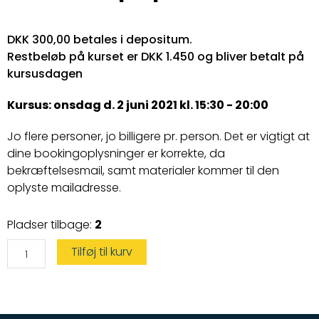
DKK 300,00 betales i depositum.
Restbeløb på kurset er DKK 1.450 og bliver betalt på
kursusdagen
Kursus: onsdag d. 2 juni 2021 kl. 15:30 - 20:00
Jo flere personer, jo billigere pr. person. Det er vigtigt at
dine bookingoplysninger er korrekte, da
bekræftelsesmail, samt materialer kommer til den
oplyste mailadresse.
Speedbådskørekort
Pladser tilbage:
2
antal
Tilføj til kurv