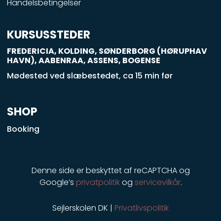
Handelsbetingelser
-
s
q
KURSUSSTEDER
u
FREDERICIA, KOLDING, SØNDERBORG (HØRUPHAV
a
HAVN), AABENRAA, ASSENS, BOGENSE
r
Mødested ved slæbestedet, ca 15 min før
e
SHOP
Booking
Denne side er beskyttet af reCAPTCHA og
Google’s
privatpolitik
og
servicevilkår
.
Sejlerskolen DK |
Privatlivspolitik