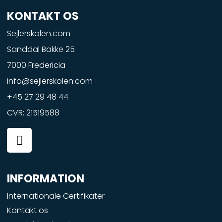
KONTAKT OS
Sejlerskolen.com
Sanddal Bakke 25
7000 Fredericia
info@sejlerskolen.com
+45 27 29 48 44
CVR: 21519588
F
a
c
e
INFORMATION
b
o
Internationale Certifikater
o
Kontakt os
k