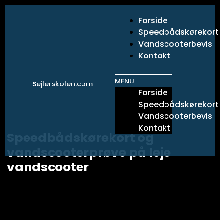
Gå
til
Forside
indholdet
Speedbådskørekort
Vandscooterbevis
Kontakt
MENU
Sejlerskolen.com
Forside
Speedbådskørekort
Vandscooterbevis
Kontakt
Speedbådskørekort og
vandscooterprøve på leje
vandscooter