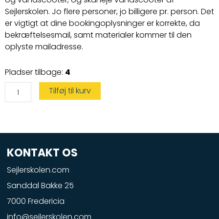
Sejlerskolen. Jo flere personer, jo billigere pr. person. Det
er vigtigt at dine bookingoplysninger er korrekte, da
bekræftelsesmail, samt materialer kommer til den
oplyste mailadresse.
Speedbådskørekort
Pladser tilbage:
4
og
vandscooterprøve
på
Tilføj til kurv
leje
vandscooter
antal
KONTAKT OS
Sejlerskolen.com
Sanddal Bakke 25
7000 Fredericia
info@sejlerskolen.com