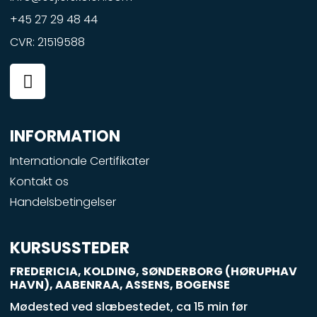
+45 27 29 48 44
CVR: 21519588
F
a
c
e
INFORMATION
b
o
Internationale Certifikater
o
Kontakt os
k
Handelsbetingelser
-
s
q
KURSUSSTEDER
u
FREDERICIA, KOLDING, SØNDERBORG (HØRUPHAV
a
HAVN), AABENRAA, ASSENS, BOGENSE
r
Mødested ved slæbestedet, ca 15 min før