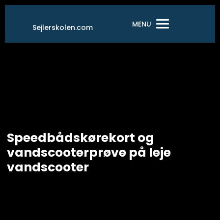
Gå
til
MENU
Sejlerskolen.com
indholdet
Speedbådskørekort og
vandscooterprøve på leje
vandscooter