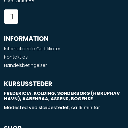
CVR: 21519588
F
a
c
e
INFORMATION
b
o
Internationale Certifikater
o
Kontakt os
k
Handelsbetingelser
-
s
q
KURSUSSTEDER
u
FREDERICIA, KOLDING, SØNDERBORG (HØRUPHAV
a
HAVN), AABENRAA, ASSENS, BOGENSE
r
Mødested ved slæbestedet, ca 15 min før
e