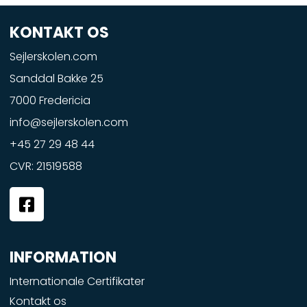
KONTAKT OS
Sejlerskolen.com
Sanddal Bakke 25
7000 Fredericia
info@sejlerskolen.com
+45 27 29 48 44
CVR: 21519588
F
a
c
e
INFORMATION
b
o
Internationale Certifikater
o
Kontakt os