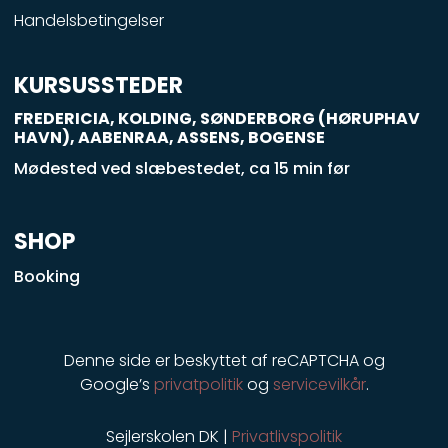
k
Handelsbetingelser
-
s
q
KURSUSSTEDER
u
FREDERICIA, KOLDING, SØNDERBORG (HØRUPHAV
a
HAVN), AABENRAA, ASSENS, BOGENSE
r
Mødested ved slæbestedet, ca 15 min før
e
SHOP
Booking
Denne side er beskyttet af reCAPTCHA og
Google’s
privatpolitik
og
servicevilkår
.
Sejlerskolen DK |
Privatlivspolitik