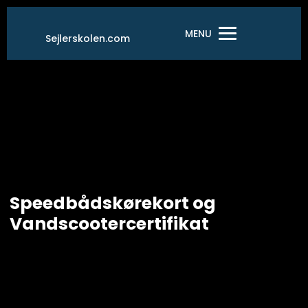
Gå
til
MENU
Sejlerskolen.com
indholdet
Speedbådskørekort og
Vandscootercertifikat