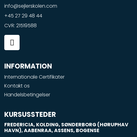
info@sejlerskolen.com
+45 27 29 48 44
CVR: 21519588
F
a
c
e
INFORMATION
b
o
Internationale Certifikater
o
Kontakt os
k
Handelsbetingelser
-
s
q
KURSUSSTEDER
u
FREDERICIA, KOLDING, SØNDERBORG (HØRUPHAV
a
HAVN), AABENRAA, ASSENS, BOGENSE