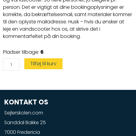
person. Det er vigtigt at dine bookingoplysninger er
korrekte, da bekræftelsesmail, samt materialer kommer
til den oplyste mailadresse. Husk – hvis du ønsker at
leje en vandscooter hos os, at skrive det i
kommentarfeltet på din booking.
Speedbådskørekort
Pladser tilbage:
6
og
Vandscootercertifikat
antal
Tilføj til kurv
KONTAKT OS
Sejlerskolen.com
Sanddal Bakke 25
7000 Fredericia