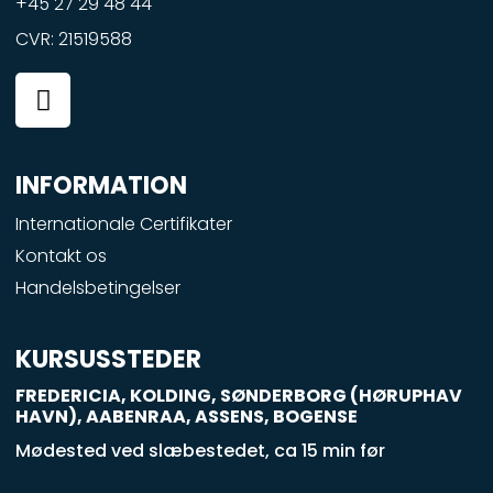
+45 27 29 48 44
CVR: 21519588
F
a
c
e
INFORMATION
b
o
Internationale Certifikater
o
Kontakt os
k
Handelsbetingelser
-
s
q
KURSUSSTEDER
u
FREDERICIA, KOLDING, SØNDERBORG (HØRUPHAV
a
HAVN), AABENRAA, ASSENS, BOGENSE
r
Mødested ved slæbestedet, ca 15 min før
e