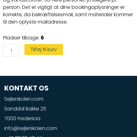
person. Det er vigtigt at dine bookingoplysninger er
korrekte, da bekræftelsesmail, samt materialer kommer
til den oplyste mailadresse.
Speedbådskørekort
Pladser tilbage:
6
og
Vandscootercertifikat
antal
Tilføj til kurv
KONTAKT OS
Sejlerskolen.com
Sanddal Bakke 25
7000 Fredericia
info@sejlerskolen.com