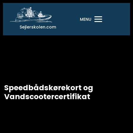
Gå
til
indholdet
MENU
Sejlerskolen.com
Speedbådskørekort og
Vandscootercertifikat