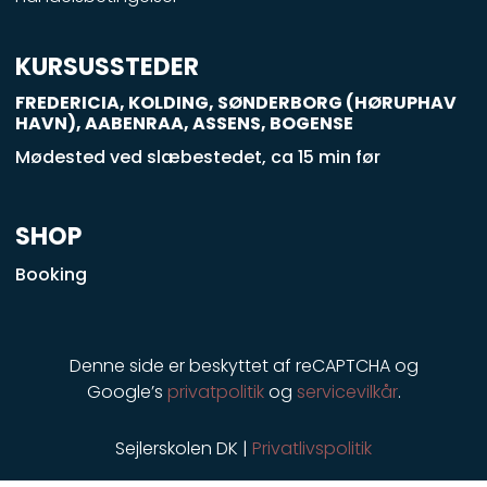
-
s
q
KURSUSSTEDER
u
FREDERICIA, KOLDING, SØNDERBORG (HØRUPHAV
a
HAVN), AABENRAA, ASSENS, BOGENSE
r
Mødested ved slæbestedet, ca 15 min før
e
SHOP
Booking
Denne side er beskyttet af reCAPTCHA og
Google’s
privatpolitik
og
servicevilkår
.
Sejlerskolen DK |
Privatlivspolitik