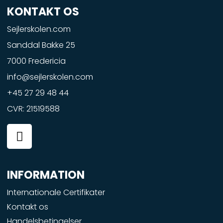
KONTAKT OS
Sejlerskolen.com
Sanddal Bakke 25
7000 Fredericia
info@sejlerskolen.com
+45 27 29 48 44
CVR: 21519588
F
a
c
e
INFORMATION
b
o
Internationale Certifikater
o
Kontakt os
k
Handelsbetingelser